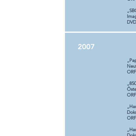
„SBO
Imag
DVD;
2007
„Pap
Neuf
ORF 
„850
Öste
ORF 
„Har
Dok
ORF 
„Har
Dok