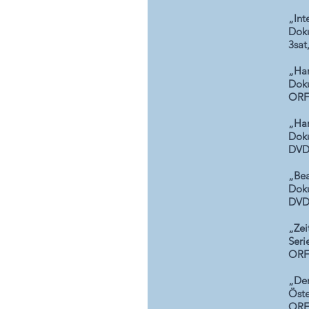
„Int
Dok
3sat
„Har
Dok
ORF 
„Har
Dok
DVD
„Bea
Dok
DVD 
„Zei
Seri
ORF;
„Der
Öste
ORF 