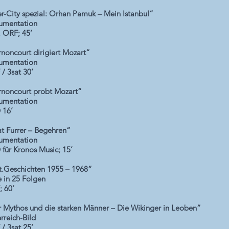
er-City spezial: Orhan Pamuk – Mein Istanbul“
umentation
, ORF; 45’
noncourt dirigiert Mozart“
umentation
/ 3sat 30’
noncourt probt Mozart“
umentation
 16’
t Furrer – Begehren“
umentation
für Kronos Music; 15’
t.Geschichten 1955 – 1968“
e in 25 Folgen
 60’
 Mythos und die starken Männer – Die Wikinger in Leoben“
rreich-Bild
/ 3sat 25’