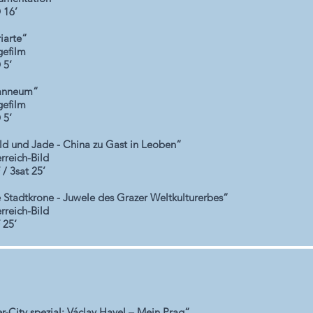
 16’
riarte“
efilm
 5’
anneum“
efilm
 5’
d und Jade - China zu Gast in Leoben“
rreich-Bild
/ 3sat 25’
 Stadtkrone - Juwele des Grazer Weltkulturerbes“
rreich-Bild
 25‘
er-City spezial: Václav Havel – Mein Prag“