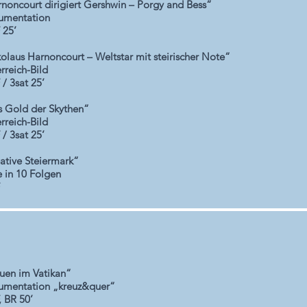
noncourt dirigiert Gershwin – Porgy and Bess“
umentation
 25’
olaus Harnoncourt – Weltstar mit steirischer Note“
rreich-Bild
/ 3sat 25’
 Gold der Skythen“
rreich-Bild
/ 3sat 25’
ative Steiermark“
e in 10 Folgen
uen im Vatikan“
umentation „kreuz&quer“
 BR 50’