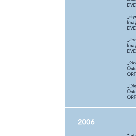
DVD
„sty
Imag
DVD
„Jo
Imag
DVD
„Gol
Öste
ORF 
„Die
Öste
ORF
2006
“Int