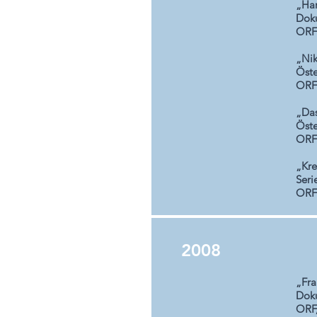
„Har
Dok
ORF
„Nik
Öste
ORF 
„Das
Öste
ORF 
„Kre
Seri
ORF
2008
„Fra
Dok
ORF,